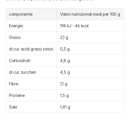
componente
Valori nutrizionali medi per 100 g
Energia
194 kJ - 46 kcal
Grassi
2,1 g
di cui: acidi grassi saturi
0,3 g
Carboidrati
4,8 g
di cui: zuccheri
4,5 g
Fibre
1,1 g
Proteine
1,5 g
Sale
1,41 g