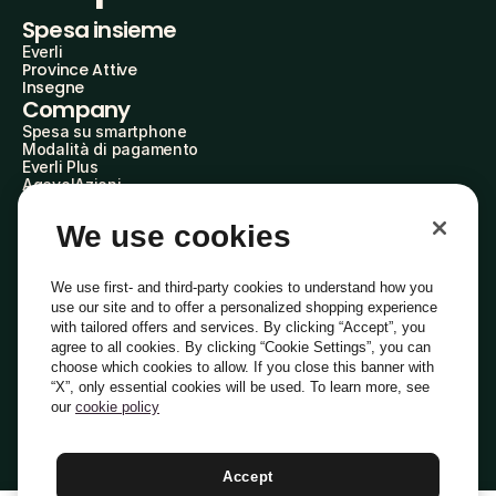
Spesa insieme
Everli
Province Attive
Insegne
Company
Spesa su smartphone
Modalità di pagamento
Everli Plus
AgevolAzioni
Diventa Partner
Advertise with Us
We use cookies
Everli Shoppers
About Us
Scopri chi siamo
We use first- and third-party cookies to understand how you
Everli News
use our site and to offer a personalized shopping experience
Domande frequenti
with tailored offers and services. By clicking “Accept”, you
Lavora con noi
agree to all cookies. By clicking “Cookie Settings”, you can
Diventa Shopper
choose which cookies to allow. If you close this banner with
Investitori
“X”, only essential cookies will be used. To learn more, see
Privacy
Cookie
Preferenze Cookie
Termini e Condizioni
Codice Etico
our
cookie policy
Copyright © 2014-2026 Everli Global Inc.
Italiano
Accept