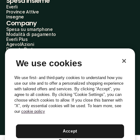
Spesa insieme
Everli
Province Attive
Insegne
Company
Spesa su smartphone
Modalità di pagamento
Everli Plus
AgevolAzioni
Diventa Partner
Advertise with Us
Everli Shoppers
We use cookies
About Us
Scopri chi siamo
Everli News
We use first- and third-party cookies to understand how you
Domande frequenti
use our site and to offer a personalized shopping experience
Lavora con noi
with tailored offers and services. By clicking “Accept”, you
Diventa Shopper
agree to all cookies. By clicking “Cookie Settings”, you can
Investitori
choose which cookies to allow. If you close this banner with
Privacy
Cookie
Preferenze Cookie
“X”, only essential cookies will be used. To learn more, see
Termini e Condizioni
Codice Etico
our
cookie policy
Indirizzo PEC: everli@pec.it - indirizzo DPO: dpo@everli.com
Copyright © 2014-2026 Everli Global Inc.
Italiano
Accept