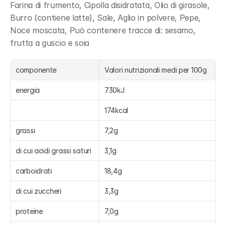
Farina di frumento, Cipolla disidratata, Olio di girasole, 
Burro (contiene latte), Sale, Aglio in polvere, Pepe, 
Noce moscata, Può contenere tracce di: sesamo, 
frutta a guscio e soia
componente
Valori nutrizionali medi per 100g
energia
730kJ
174kcal
grassi
7,2g
di cui acidi grassi saturi
3,1g
carboidrati
18,4g
di cui zuccheri
3,3g
proteine
7,0g