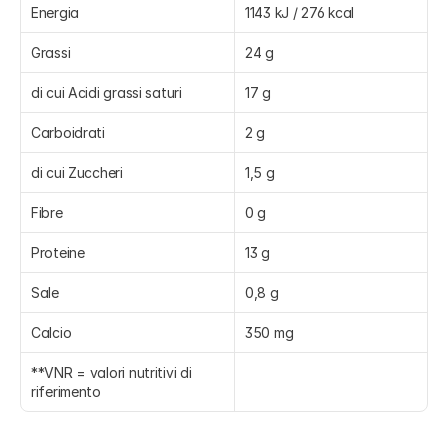
Energia
1143 kJ / 276 kcal
Grassi
24 g
di cui Acidi grassi saturi
17 g
Carboidrati
2 g
di cui Zuccheri
1,5 g
Fibre
0 g
Proteine
13 g
Sale
0,8 g
Calcio
350 mg
**VNR = valori nutritivi di 
riferimento