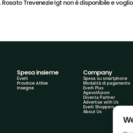
osato Trevenezie Igt non è disponibile e voglio 
Spesa insieme
Company
Everli
Spesa su smartphone
Province Attive
Modalità di pagamento
Insegne
Everli Plus
AgevolAzioni
Diventa Partner
Advertise with Us
Everli Shoppers
About Us
We