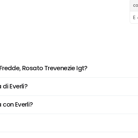
c
E 
Fredde, Rosato Trevenezie Igt?
di Everli?
 con Everli?