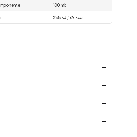
omponente
100 ml:
=
288 kJ / 69 kcal