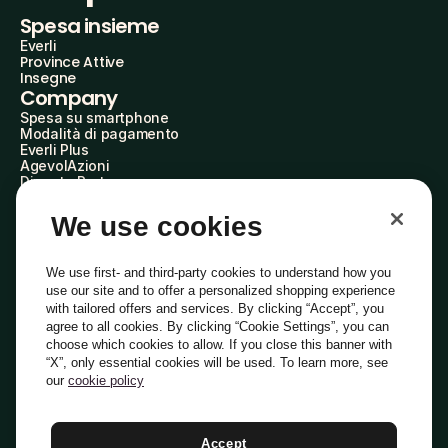
Spesa insieme
Everli
Province Attive
Insegne
Company
Spesa su smartphone
Modalità di pagamento
Everli Plus
AgevolAzioni
Diventa Partner
Advertise with Us
Everli Shoppers
We use cookies
About Us
Scopri chi siamo
Everli News
We use first- and third-party cookies to understand how you
Domande frequenti
use our site and to offer a personalized shopping experience
Lavora con noi
with tailored offers and services. By clicking “Accept”, you
Diventa Shopper
agree to all cookies. By clicking “Cookie Settings”, you can
Investitori
choose which cookies to allow. If you close this banner with
Privacy
Cookie
Preferenze Cookie
“X”, only essential cookies will be used. To learn more, see
Termini e Condizioni
Codice Etico
our
cookie policy
Indirizzo PEC: everli@pec.it - indirizzo DPO: dpo@everli.com
Copyright © 2014-2026 Everli Global Inc.
Italiano
Accept