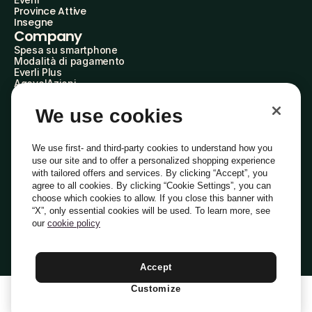
Province Attive
Insegne
Company
Spesa su smartphone
Modalità di pagamento
Everli Plus
AgevolAzioni
Diventa Partner
Advertise with Us
We use cookies
Everli Shoppers
About Us
Scopri chi siamo
We use first- and third-party cookies to understand how you
Everli News
use our site and to offer a personalized shopping experience
Domande frequenti
with tailored offers and services. By clicking “Accept”, you
Lavora con noi
agree to all cookies. By clicking “Cookie Settings”, you can
Diventa Shopper
choose which cookies to allow. If you close this banner with
Investitori
“X”, only essential cookies will be used. To learn more, see
Privacy
Cookie
Preferenze Cookie
Termini e Condizioni
Codice Etico
our
cookie policy
Copyright © 2014-2026 Everli Global Inc.
Italiano
Accept
Customize
1
Aggiungi Al Carrello