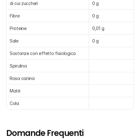
di cui zuccheri
0 g
Fibre
0 g
Proteine
0,01 g
Sale
0 g
Sostanze con effetto fisiologico
Spirulina
Rosa canina
Matè
Cola
Domande Frequenti