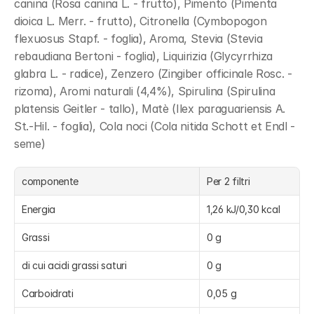
canina (Rosa canina L. - frutto), Pimento (Pimenta 
dioica L. Merr. - frutto), Citronella (Cymbopogon 
flexuosus Stapf. - foglia), Aroma, Stevia (Stevia 
rebaudiana Bertoni - foglia), Liquirizia (Glycyrrhiza 
glabra L. - radice), Zenzero (Zingiber officinale Rosc. - 
rizoma), Aromi naturali (4,4%), Spirulina (Spirulina 
platensis Geitler - tallo), Matè (Ilex paraguariensis A. 
St.-Hil. - foglia), Cola noci (Cola nitida Schott et Endl - 
seme)
componente
Per 2 filtri
Energia
1,26 kJ/0,30 kcal
Grassi
0 g
di cui acidi grassi saturi
0 g
Carboidrati
0,05 g