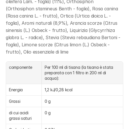
oleifera Lam. - foglia) (11%), Orthosiphon 
(Orthosiphon stamineus Benth - foglia), Rosa canina 
(Rosa canina L. - frutto), Ortica (Urtica dioica L. - 
foglia), Aromi naturali (8,9%), Arancia scorze (Citrus 
sinensis (L.) Osbeck - frutto), Liquirizia (Glycyrrhiza 
glabra L. - radice), Stevia (Stevia rebaudiana Bertoni - 
foglia), Limone scorze (Citrus limon (L.) Osbeck - 
frutto), Olio essenziale di lime
componente
Per 100 ml di tisana (la tisana è stata 
preparata con 1 filtro in 200 ml di 
acqua):
Energia
1,2 kJ/0,28 kcal
Grassi
0 g
di cui acidi 
0 g
grassi saturi