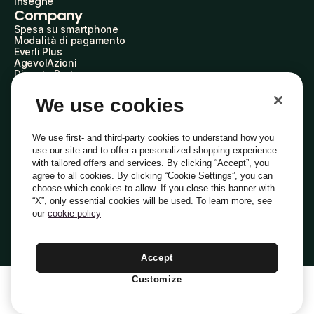
Insegne
Company
Spesa su smartphone
Modalità di pagamento
Everli Plus
AgevolAzioni
Diventa Partner
Advertise with Us
Everli Shoppers
We use cookies
About Us
Scopri chi siamo
Everli News
We use first- and third-party cookies to understand how you
Domande frequenti
use our site and to offer a personalized shopping experience
Lavora con noi
with tailored offers and services. By clicking “Accept”, you
Diventa Shopper
agree to all cookies. By clicking “Cookie Settings”, you can
Investitori
choose which cookies to allow. If you close this banner with
Privacy
Cookie
Preferenze Cookie
“X”, only essential cookies will be used. To learn more, see
Termini e Condizioni
Codice Etico
our
cookie policy
Indirizzo PEC: everli@pec.it - indirizzo DPO: dpo@everli.com
Copyright © 2014-2026 Everli Global Inc.
Italiano
Accept
Customize
1
Aggiungi Al Carrello