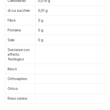
Carboidrati
0,076 g
di cui zuccheri
0,01 g
Fibre
0 g
Proteine
0 g
Sale
0 g
Sostanze con 
effetto 
fisiologico
Ibisco
Orthosiphon
Ortica
Rosa canina