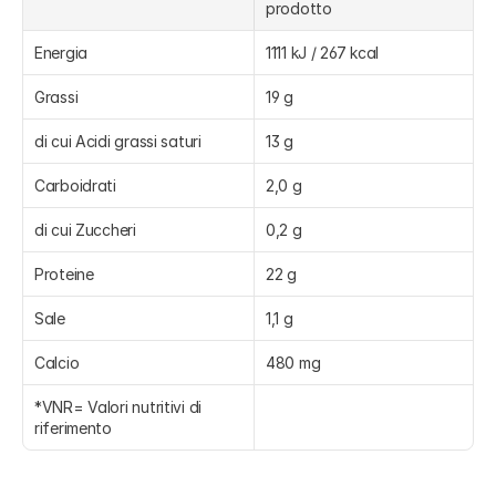
prodotto
Energia
1111 kJ / 267 kcal
Grassi
19 g
di cui Acidi grassi saturi
13 g
Carboidrati
2,0 g
di cui Zuccheri
0,2 g
Proteine
22 g
Sale
1,1 g
Calcio
480 mg
*VNR= Valori nutritivi di 
riferimento