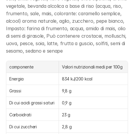
vegetale, bevanda alcolica a base di riso (acqua, riso, 
frumento, sale, mais, colorante: caramello semplice, 
alcool) aroma naturale, aglio, zucchero, pepe bianco, 
Impasto: farina di frumento, acqua, amido di mais, olio 
di semi di girasole, Può contenere crostacei, molluschi, 
uova, pesce, soia, latte, frutta a guscio, solfiti, semi di 
sesamo, sedano e senape
componente
Valori nutrizionali medi per 100g
Energia
834 kJ/200 kcal
Grassi
9,8 g
Di cui acidi grassi saturi
0,9 g
Carboidrati
23 g
Di cui zuccheri
2,8 g