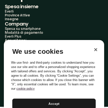
Spesa insieme
Everli
Province Attive
Insegne
Company
Spesa su smartphone
Modalità di pagamento
Everli Plus
AgevolAzioni
Diventa Partner
Advertise with Us
We use cookies
Everli Shoppers
About Us
Scopri chi siamo
We use first- and third-party cookies to understand how you
Everli News
use our site and to offer a personalized shopping experience
Domande frequenti
with tailored offers and services. By clicking “Accept”, you
Lavora con noi
agree to all cookies. By clicking “Cookie Settings”, you can
Diventa Shopper
choose which cookies to allow. If you close this banner with
Investitori
“X”, only essential cookies will be used. To learn more, see
Privacy
Cookie
Preferenze Cookie
Termini e Condizioni
Codice Etico
our
cookie policy
Copyright © 2014-2026 Everli Global Inc.
Italiano
Accept