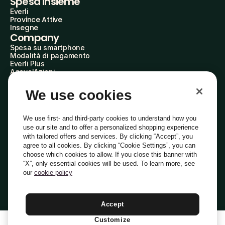
Spesa insieme
Everli
Province Attive
Insegne
Company
Spesa su smartphone
Modalità di pagamento
Everli Plus
AgevolAzioni
Diventa Partner
Advertise with Us
We use cookies
Everli Shoppers
About Us
Scopri chi siamo
We use first- and third-party cookies to understand how you
Everli News
use our site and to offer a personalized shopping experience
Domande frequenti
with tailored offers and services. By clicking “Accept”, you
Lavora con noi
agree to all cookies. By clicking “Cookie Settings”, you can
Diventa Shopper
choose which cookies to allow. If you close this banner with
Investitori
“X”, only essential cookies will be used. To learn more, see
Privacy
Cookie
Preferenze Cookie
Termini e Condizioni
Codice Etico
our
cookie policy
Copyright © 2014-2026 Everli Global Inc.
Italiano
Accept
Customize