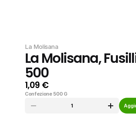
La Molisana
La Molisana, Fusill
500
1,09 €
Confezione 500 G
1
Aggiu