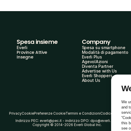
Spesa insieme
Company
Everli
Spesa su smartphone
Province Attive
Modalità di pagamento
Insegne
Everli Plus
AgevolAzioni
Diventa Partner
Advertise with Us
Everli Shoppers
About Us
We
We us
and t
servi
Privacy
Cookie
Preferenze Cookie
Termini e Condizioni
Codice Etico
“Cook
Indirizzo PEC: everli@pec.it - indirizzo DPO: dpo@everli.com
this 
Copyright © 2014-2026 Everli Global Inc.
see 