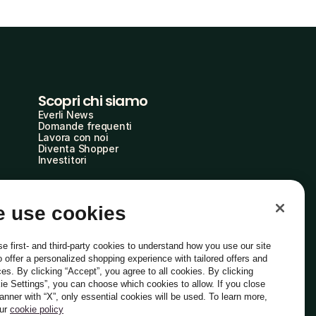
Scopri chi siamo
Everli News
Domande frequenti
Lavora con noi
Diventa Shopper
Investitori
 use cookies
e first- and third-party cookies to understand how you use our site
o offer a personalized shopping experience with tailored offers and
ces. By clicking “Accept”, you agree to all cookies. By clicking
ie Settings”, you can choose which cookies to allow. If you close
Italiano
banner with “X”, only essential cookies will be used. To learn more,
our
cookie policy