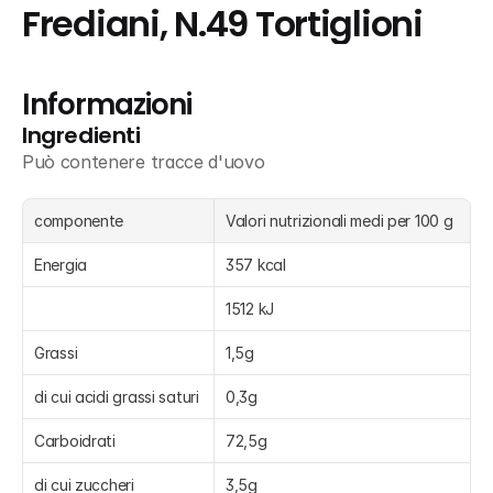
Frediani, N.49 Tortiglioni
Informazioni
Ingredienti
Può contenere tracce d'uovo
componente
Valori nutrizionali medi per 100 g
Energia
357 kcal
1512 kJ
Grassi
1,5g
di cui acidi grassi saturi
0,3g
Carboidrati
72,5g
di cui zuccheri
3,5g