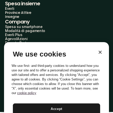
Spesa insieme
Everli
Province Attive
Insegne
Company
Spesa su smartphone
Modalità di pagamento
Everli Plus
AgevolAzioni
Diventa Partner
Advertise with Us
Everli Shoppers
We use cookies
About Us
Scopri chi siamo
Everli News
We use first- and third-party cookies to understand how you
Domande frequenti
use our site and to offer a personalized shopping experience
Lavora con noi
with tailored offers and services. By clicking “Accept”, you
Diventa Shopper
agree to all cookies. By clicking “Cookie Settings”, you can
Investitori
choose which cookies to allow. If you close this banner with
Privacy
Cookie
Preferenze Cookie
“X”, only essential cookies will be used. To learn more, see
Termini e Condizioni
Codice Etico
our
cookie policy
Indirizzo PEC: everli@pec.it - indirizzo DPO: dpo@everli.com
Copyright © 2014-2026 Everli Global Inc.
Italiano
Accept