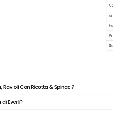
Ca
di
Fi
Pr
Sa
 Ravioli Con Ricotta & Spinaci?
di Everli?