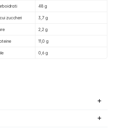
rboidrati
48 g
 cui zuccheri
3,7 g
bre
2,2 g
oteine
11,0 g
le
0,6 g