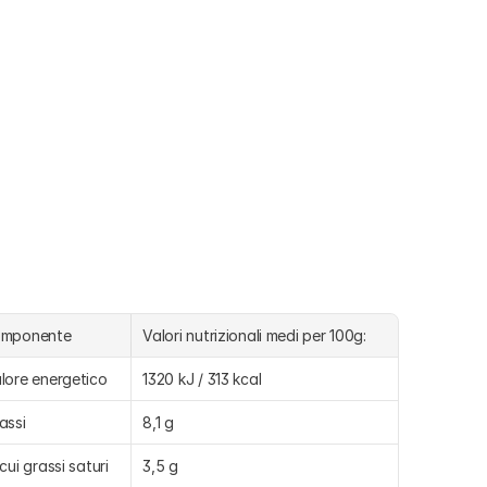
omponente
Valori nutrizionali medi per 100g:
lore energetico
1320 kJ / 313 kcal
assi
8,1 g
 cui grassi saturi
3,5 g