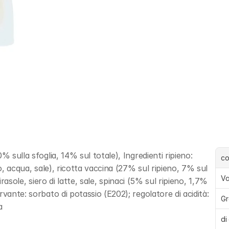
 sulla sfoglia, 14% sul totale), Ingredienti ripieno: 
c
o, acqua, sale), ricotta vaccina (27% sul ripieno, 7% sul 
Va
girasole, siero di latte, sale, spinaci (5% sul ripieno, 1,7% 
vante: sorbato di potassio (E202); regolatore di acidità: 
Gr
a
di