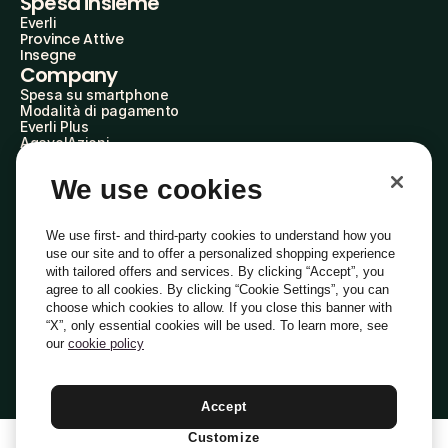
Spesa insieme
Everli
Province Attive
Insegne
Company
Spesa su smartphone
Modalità di pagamento
Everli Plus
AgevolAzioni
Diventa Partner
Advertise with Us
We use cookies
Everli Shoppers
About Us
Scopri chi siamo
We use first- and third-party cookies to understand how you
Everli News
use our site and to offer a personalized shopping experience
Domande frequenti
with tailored offers and services. By clicking “Accept”, you
Lavora con noi
agree to all cookies. By clicking “Cookie Settings”, you can
Diventa Shopper
choose which cookies to allow. If you close this banner with
Investitori
“X”, only essential cookies will be used. To learn more, see
Privacy
Cookie
Preferenze Cookie
Termini e Condizioni
Codice Etico
our
cookie policy
Copyright © 2014-2026 Everli Global Inc.
Italiano
Accept
Customize