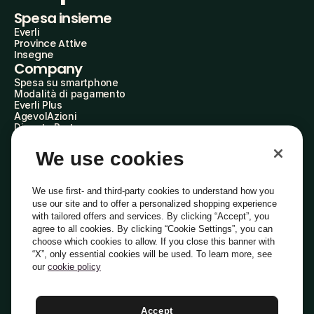
Spesa insieme
Everli
Province Attive
Insegne
Company
Spesa su smartphone
Modalità di pagamento
Everli Plus
AgevolAzioni
Diventa Partner
Advertise with Us
Everli Shoppers
We use cookies
About Us
Scopri chi siamo
Everli News
We use first- and third-party cookies to understand how you
Domande frequenti
use our site and to offer a personalized shopping experience
Lavora con noi
with tailored offers and services. By clicking “Accept”, you
Diventa Shopper
agree to all cookies. By clicking “Cookie Settings”, you can
Investitori
choose which cookies to allow. If you close this banner with
Privacy
Cookie
Preferenze Cookie
“X”, only essential cookies will be used. To learn more, see
Termini e Condizioni
Codice Etico
our
cookie policy
Indirizzo PEC: everli@pec.it - indirizzo DPO: dpo@everli.com
Copyright © 2014-2026 Everli Global Inc.
Italiano
Accept