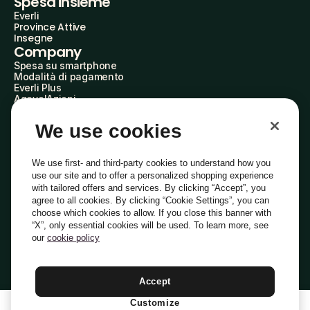
Spesa insieme
Everli
Province Attive
Insegne
Company
Spesa su smartphone
Modalità di pagamento
Everli Plus
AgevolAzioni
Diventa Partner
Advertise with Us
We use cookies
Everli Shoppers
About Us
Scopri chi siamo
We use first- and third-party cookies to understand how you
Everli News
use our site and to offer a personalized shopping experience
Domande frequenti
with tailored offers and services. By clicking “Accept”, you
Lavora con noi
agree to all cookies. By clicking “Cookie Settings”, you can
Diventa Shopper
choose which cookies to allow. If you close this banner with
Investitori
“X”, only essential cookies will be used. To learn more, see
Privacy
Cookie
Preferenze Cookie
Termini e Condizioni
Codice Etico
our
cookie policy
Copyright © 2014-2026 Everli Global Inc.
Italiano
Accept
Customize