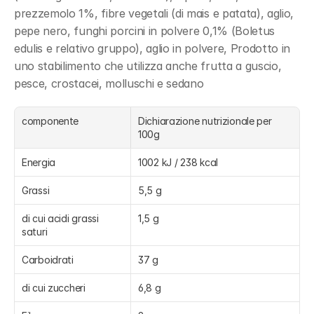
prezzemolo 1%, fibre vegetali (di mais e patata), aglio, 
pepe nero, funghi porcini in polvere 0,1% (Boletus 
edulis e relativo gruppo), aglio in polvere, Prodotto in 
uno stabilimento che utilizza anche frutta a guscio, 
pesce, crostacei, molluschi e sedano
componente
Dichiarazione nutrizionale per 
100g
Energia
1002 kJ / 238 kcal
Grassi
5,5 g
di cui acidi grassi 
1,5 g
saturi
Carboidrati
37 g
di cui zuccheri
6,8 g