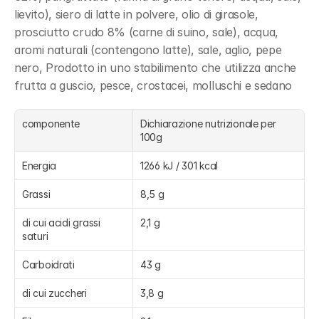
lievito), siero di latte in polvere, olio di girasole, 
prosciutto crudo 8% (carne di suino, sale), acqua, 
aromi naturali (contengono latte), sale, aglio, pepe 
nero, Prodotto in uno stabilimento che utilizza anche 
frutta a guscio, pesce, crostacei, molluschi e sedano
componente
Dichiarazione nutrizionale per 
100g
Energia
1266 kJ / 301 kcal
Grassi
8,5 g
di cui acidi grassi 
2,1 g
saturi
Carboidrati
43 g
di cui zuccheri
3,8 g