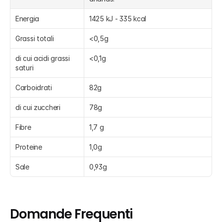
Energia
1425 kJ - 335 kcal
Grassi totali
<0,5g
di cui acidi grassi 
<0,1g
saturi
Carboidrati
82g
di cui zuccheri
78g
Fibre
1,7 g
Proteine
1,0g
Sale
0,93g
Domande Frequenti