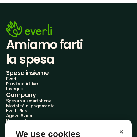
Amiamo farti
la spesa
Spesa insieme
Everli
Province Attive
Insegne
Company
Spesa su smartphone
Modalità di pagamento
Everli Plus
AgevolAzioni
Diventa Partner
Advertise with Us
Everli Shoppers
We use cookies
About Us