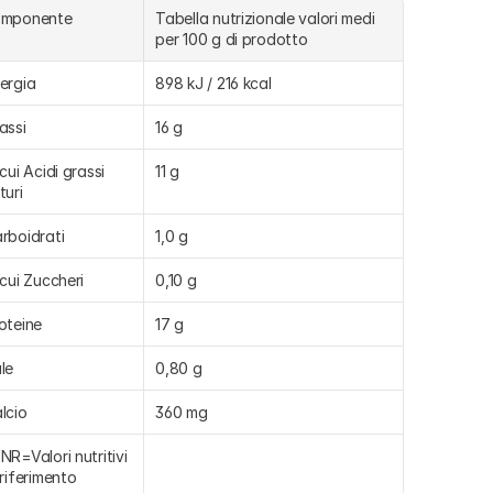
omponente
Tabella nutrizionale valori medi 
per 100 g di prodotto
ergia
898 kJ / 216 kcal
assi
16 g
 cui Acidi grassi 
11 g
turi
rboidrati
1,0 g
 cui Zuccheri
0,10 g
oteine
17 g
le
0,80 g
lcio
360 mg
NR=Valori nutritivi 
 riferimento