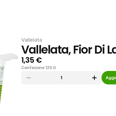
Vallelata
Vallelata, Fior Di L
1,35 €
Confezione 125 G
1
Aggiu