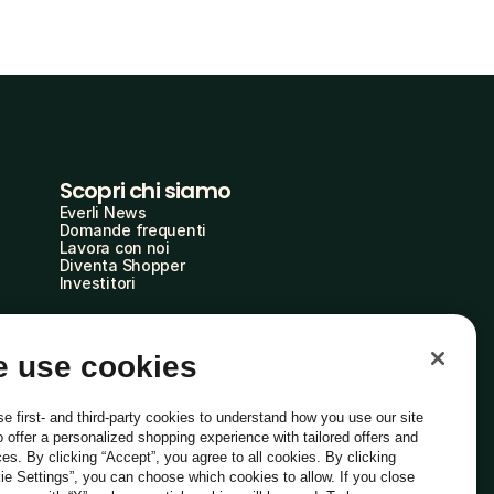
Scopri chi siamo
Everli News
Domande frequenti
Lavora con noi
Diventa Shopper
Investitori
 use cookies
e first- and third-party cookies to understand how you use our site
o offer a personalized shopping experience with tailored offers and
ces. By clicking “Accept”, you agree to all cookies. By clicking
ie Settings”, you can choose which cookies to allow. If you close