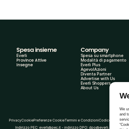
Spesa insieme
Company
Everli
Spesa su smartphone
Province Attive
Modalità di pagamento
Insegne
Everli Plus
AgevolAzioni
Diventa Partner
Advertise with Us
Everli Shoppers
About Us
We
We us
and t
servi
Privacy
Cookie
Preferenze Cookie
Termini e Condizioni
Codice Etico
“Cook
Indirizzo PEC: everli@pec.it - indirizzo DPO: dpo@everli.com