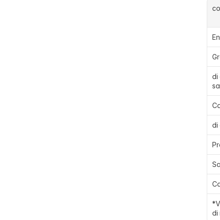
c
En
Gr
di
sa
Ca
di
Pr
Sa
Ca
*V
di