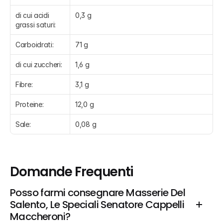
di cui acidi 
0,3 g
grassi saturi:
Carboidrati:
71 g
di cui zuccheri:
1,6 g
Fibre:
3,1 g
Proteine:
12,0 g
Sale:
0,08 g
Domande Frequenti
Posso farmi consegnare Masserie Del 
Salento, Le Speciali Senatore Cappelli 
Maccheroni?