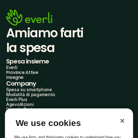
Amiamo farti
la spesa
Spesa insieme
Everli
Province Attive
Insegne
Company
Spesa su smartphone
Modalità di pagamento
Everli Plus
AgevolAzioni
Diventa Partner
Advertise with Us
Everli Shoppers
We use cookies
About Us
Scopri chi siamo
Everli News
We use first- and third-party cookies to understand how you