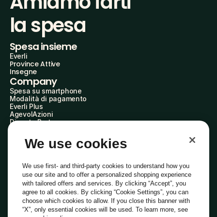
Amiamo farti
la spesa
Spesa insieme
Everli
Province Attive
Insegne
Company
Spesa su smartphone
Modalità di pagamento
Everli Plus
AgevolAzioni
Diventa Partner
Advertise with Us
Everli Shoppers
We use cookies
About Us
Scopri chi siamo
Everli News
We use first- and third-party cookies to understand how you
Domande frequenti
use our site and to offer a personalized shopping experience
Lavora con noi
with tailored offers and services. By clicking “Accept”, you
Diventa Shopper
agree to all cookies. By clicking “Cookie Settings”, you can
Investitori
choose which cookies to allow. If you close this banner with
Privacy
Cookie
Preferenze Cookie
“X”, only essential cookies will be used. To learn more, see
Termini e Condizioni
Codice Etico