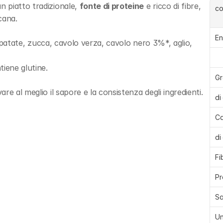
n piatto tradizionale, 
fonte di proteine
 e ricco di fibre, 
c
cana.
En
, patate, zucca, cavolo verza, cavolo nero 3%*, aglio, 
tiene glutine.
Gr
e al meglio il sapore e la consistenza degli ingredienti.
di
Ca
di
Fi
Pr
Sa
Un