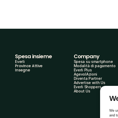
Spesa insieme
Company
Everli
Spesa su smartphone
Province Attive
Modalità di pagamento
Insegne
Everli Plus
AgevolAzioni
Diventa Partner
Advertise with Us
Everli Shoppers
About Us
We
We us
and t