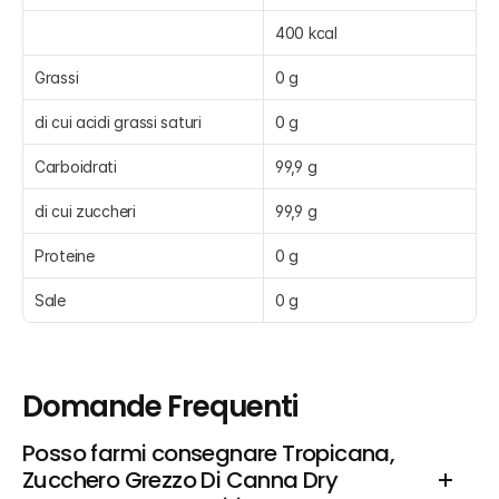
400 kcal
Grassi
0 g
di cui acidi grassi saturi
0 g
Carboidrati
99,9 g
di cui zuccheri
99,9 g
Proteine
0 g
Sale
0 g
Domande Frequenti
Posso farmi consegnare Tropicana, 
Zucchero Grezzo Di Canna Dry 