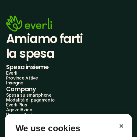
Amiamo farti
la spesa
Spesa insieme
Everli
Province Attive
Insegne
Company
Spesa su smartphone
Modalità di pagamento
Everli Plus
AgevolAzioni
Diventa Partner
Advertise with Us
Everli Shoppers
We use cookies
About Us
Scopri chi siamo