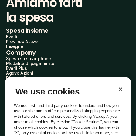
Amiamo farti
la spesa
Spesa insieme
Everli
Province Attive
Insegne
Company
Spesa su smartphone
Modalità di pagamento
Everli Plus
AgevolAzioni
Diventa Partner
Advertise with Us
Everli Shoppers
We use cookies
About Us
Scopri chi siamo
Everli News
We use first- and third-party cookies to understand how you
Domande frequenti
use our site and to offer a personalized shopping experience
Lavora con noi
with tailored offers and services. By clicking “Accept”, you
Diventa Shopper
agree to all cookies. By clicking “Cookie Settings”, you can
Investitori
choose which cookies to allow. If you close this banner with
Privacy
Cookie
Preferenze Cookie
“X”, only essential cookies will be used. To learn more, see
Termini e Condizioni
Codice Etico