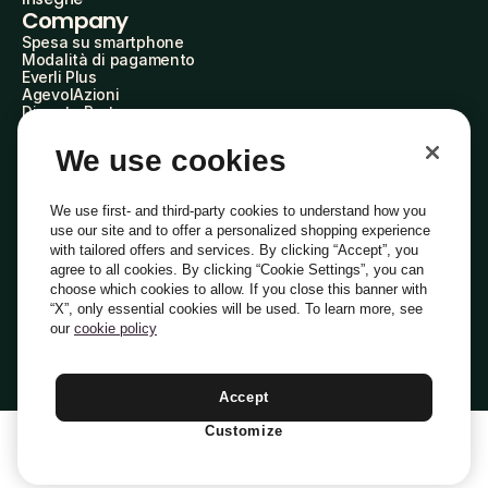
Company
Spesa su smartphone
Modalità di pagamento
Everli Plus
AgevolAzioni
Diventa Partner
Advertise with Us
Everli Shoppers
We use cookies
About Us
Scopri chi siamo
Everli News
We use first- and third-party cookies to understand how you
Domande frequenti
use our site and to offer a personalized shopping experience
Lavora con noi
with tailored offers and services. By clicking “Accept”, you
Diventa Shopper
agree to all cookies. By clicking “Cookie Settings”, you can
Investitori
choose which cookies to allow. If you close this banner with
Privacy
Cookie
Preferenze Cookie
“X”, only essential cookies will be used. To learn more, see
Termini e Condizioni
Codice Etico
our
cookie policy
Indirizzo PEC: everli@pec.it - indirizzo DPO: dpo@everli.com
Copyright © 2014-2026 Everli Global Inc.
Italiano
Accept
Customize
1
Aggiungi Al Carrello