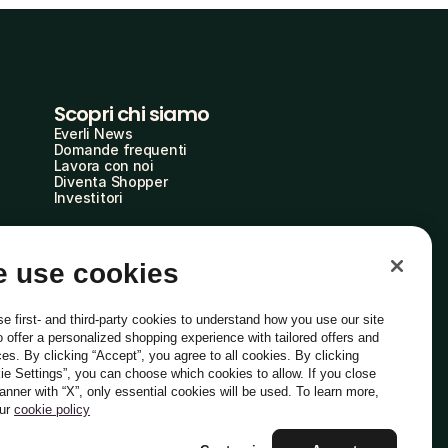
Scopri chi siamo
Everli News
Domande frequenti
Lavora con noi
Diventa Shopper
Investitori
 use cookies
e first- and third-party cookies to understand how you use our site
o offer a personalized shopping experience with tailored offers and
ces. By clicking “Accept”, you agree to all cookies. By clicking
ie Settings”, you can choose which cookies to allow. If you close
Italiano
banner with “X”, only essential cookies will be used. To learn more,
our
cookie policy