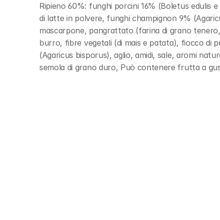
Ripieno 60%: funghi porcini 16% (Boletus edulis e rel
di latte in polvere, funghi champignon 9% (Agaricus
mascarpone, pangrattato (farina di grano tenero, a
burro, fibre vegetali (di mais e patata), fiocco di
(Agaricus bisporus), aglio, amidi, sale, aromi natu
semola di grano duro, Può contenere frutta a gusc