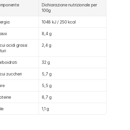
omponente
Dichiarazione nutrizionale per 
100g
ergia
1048 kJ / 250 kcal
assi
8,4 g
 cui acidi grassi 
2,4 g
turi
rboidrati
32 g
 cui zuccheri
5,7 g
bre
5,5 g
oteine
8,7 g
le
1,1 g