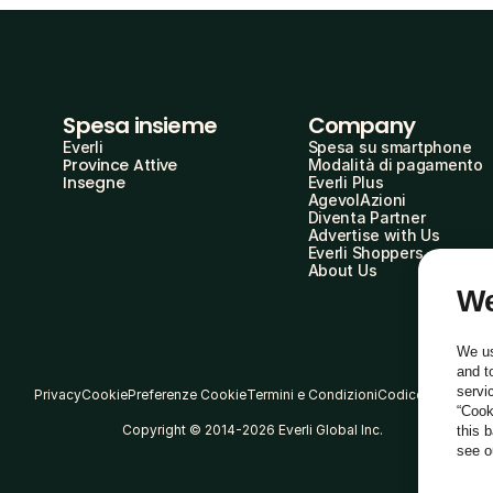
Spesa insieme
Company
Everli
Spesa su smartphone
Province Attive
Modalità di pagamento
Insegne
Everli Plus
AgevolAzioni
Diventa Partner
Advertise with Us
Everli Shoppers
About Us
We
We us
and t
servi
Privacy
Cookie
Preferenze Cookie
Termini e Condizioni
Codice Etico
“Cook
Copyright © 2014-2026 Everli Global Inc.
this 
see 