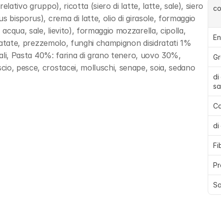
ativo gruppo), ricotta (siero di latte, latte, sale), siero 
c
 bisporus), crema di latte, olio di girasole, formaggio 
cqua, sale, lievito), formaggio mozzarella, cipolla, 
En
 patate, prezzemolo, funghi champignon disidratati 1% 
rali, Pasta 40%: farina di grano tenero, uovo 30%, 
Gr
io, pesce, crostacei, molluschi, senape, soia, sedano
di
sa
Ca
di
Fi
Pr
Sa