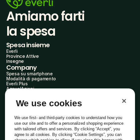
Amiamo farti
la spesa
Spesa insieme
Everli
Province Attive
Insegne
Company
Spesa su smartphone
Modalità di pagamento
Everli Plus
AgevolAzioni
Diventa Partner
Advertise with Us
We use cookies
Everli Shoppers
About Us
Scopri chi siamo
We use first- and third-party cookies to understand how you
Everli News
use our site and to offer a personalized shopping experience
Domande frequenti
with tailored offers and services. By clicking “Accept”, you
Lavora con noi
agree to all cookies. By clicking “Cookie Settings”, you can
Diventa Shopper