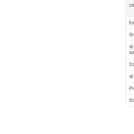
c
En
Gr
di
sa
Ca
di
Pr
Sa