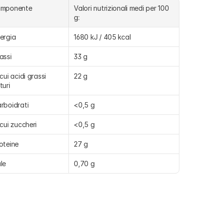
omponente
Valori nutrizionali medi per 100 
g:
ergia
1680 kJ / 405 kcal
assi
33 g
 cui acidi grassi 
22 g
turi
rboidrati
<0,5 g
 cui zuccheri
<0,5 g
oteine
27 g
le
0,70 g