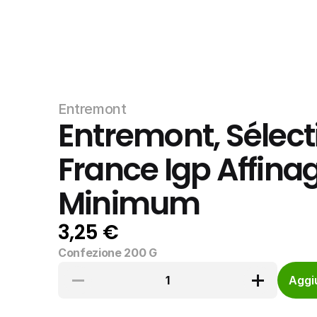
Entremont
Entremont, Sélect
France Igp Affinag
Minimum
3,25 €
Confezione 200 G
1
Aggiu