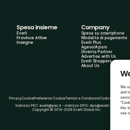
Spesa insieme
Company
Everli
Spesa su smartphone
Province Attive
Modalità di pagamento
Insegne
Everli Plus
AgevolAzioni
Diventa Partner
Advertise with Us
Everli Shoppers
About Us
We
We us
and t
servi
Privacy
Cookie
Preferenze Cookie
Termini e Condizioni
Codice Etico
“Cook
Indirizzo PEC: everli@pec.it - indirizzo DPO: dpo@everli.com
this 
Copyright © 2014-2026 Everli Global Inc.
see 