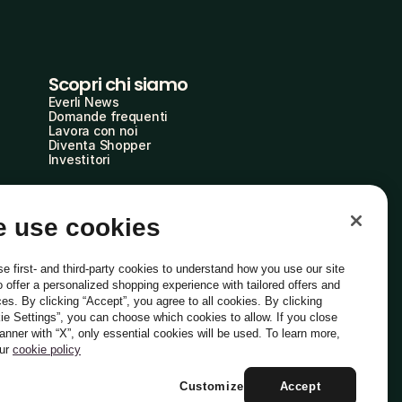
Scopri chi siamo
Everli News
Domande frequenti
Lavora con noi
Diventa Shopper
Investitori
 use cookies
e first- and third-party cookies to understand how you use our site
o offer a personalized shopping experience with tailored offers and
ces. By clicking “Accept”, you agree to all cookies. By clicking
ie Settings”, you can choose which cookies to allow. If you close
Italiano
banner with “X”, only essential cookies will be used. To learn more,
our
cookie policy
Customize
Accept