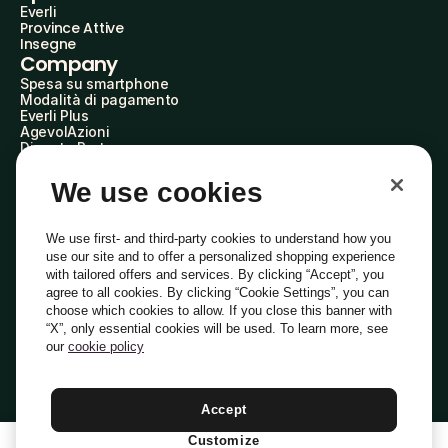
Everli
Province Attive
Insegne
Company
Spesa su smartphone
Modalità di pagamento
Everli Plus
AgevolAzioni
Diventa Partner
Advertise with Us
Everli Shoppers
We use cookies
About Us
Scopri chi siamo
Everli News
We use first- and third-party cookies to understand how you
Domande frequenti
use our site and to offer a personalized shopping experience
Lavora con noi
with tailored offers and services. By clicking “Accept”, you
Diventa Shopper
agree to all cookies. By clicking “Cookie Settings”, you can
Investitori
choose which cookies to allow. If you close this banner with
Privacy
Cookie
Preferenze Cookie
“X”, only essential cookies will be used. To learn more, see
Termini e Condizioni
Codice Etico
our
cookie policy
Indirizzo PEC: everli@pec.it - indirizzo DPO: dpo@everli.com
Copyright © 2014-2026 Everli Global Inc.
Italiano
Accept
Customize