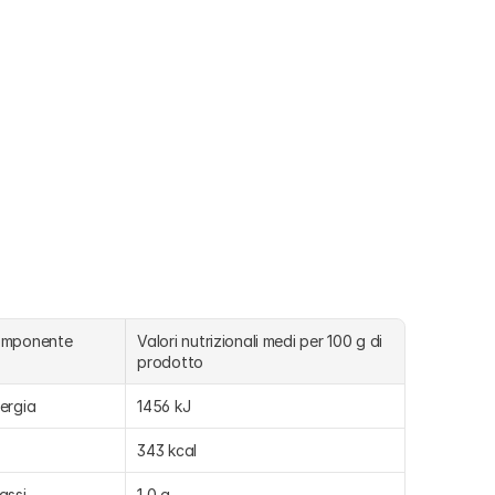
omponente
Valori nutrizionali medi per 100 g di 
prodotto
ergia
1456 kJ
343 kcal
assi
1,0 g