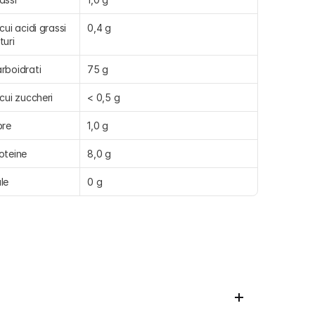
 cui acidi grassi 
0,4 g
turi
rboidrati
75 g
 cui zuccheri
< 0,5 g
bre
1,0 g
oteine
8,0 g
le
0 g