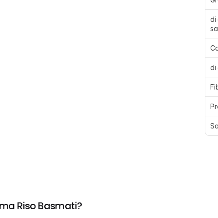
di
sa
Ca
di
Fi
Pr
Sa
irma Riso Basmati?