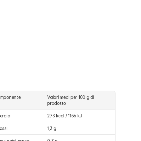
omponente
Valori medi per 100 g di 
prodotto
ergia
273 kcal / 1156 kJ
assi
1,3 g
 cui acidi grassi 
0,3 g