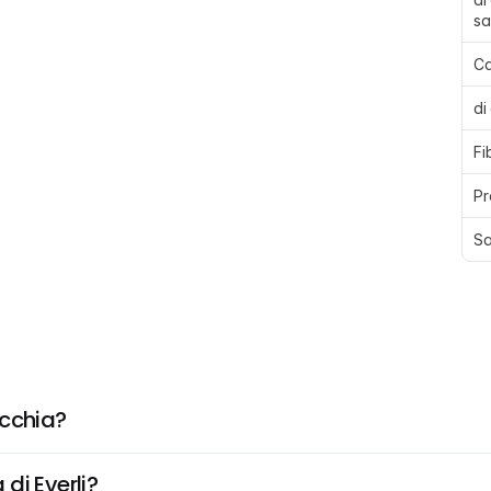
sa
Ca
di
Fi
Pr
Sa
ecchia?
di Everli?