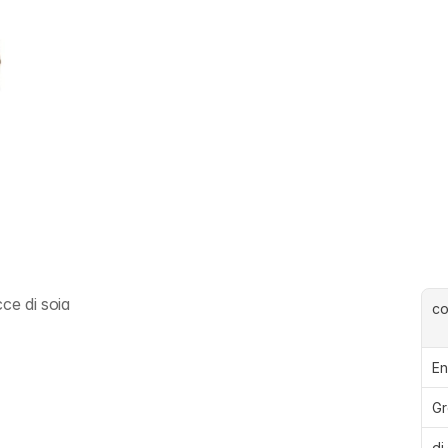
ce di soia
c
En
Gr
di