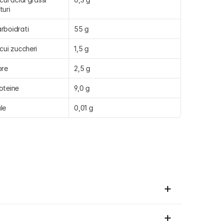
turi
rboidrati
55 g
 cui zuccheri
1,5 g
bre
2,5 g
oteine
9,0 g
le
0,01 g