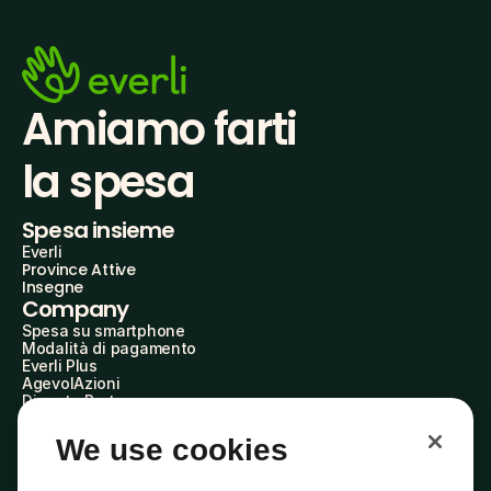
Amiamo farti
la spesa
Spesa insieme
Everli
Province Attive
Insegne
Company
Spesa su smartphone
Modalità di pagamento
Everli Plus
AgevolAzioni
Diventa Partner
Advertise with Us
Everli Shoppers
We use cookies
About Us
Scopri chi siamo