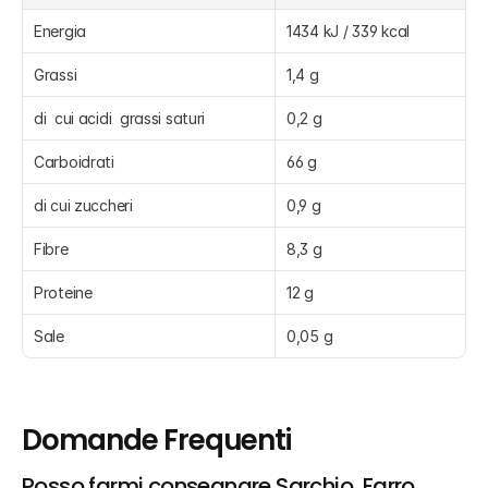
Energia
1434 kJ / 339 kcal
Grassi
1,4 g
di  cui acidi  grassi saturi
0,2 g
Carboidrati
66 g
di cui zuccheri
0,9 g
Fibre
8,3 g
Proteine
12 g
Sale
0,05 g
Domande Frequenti
Posso farmi consegnare Sarchio, Farro 