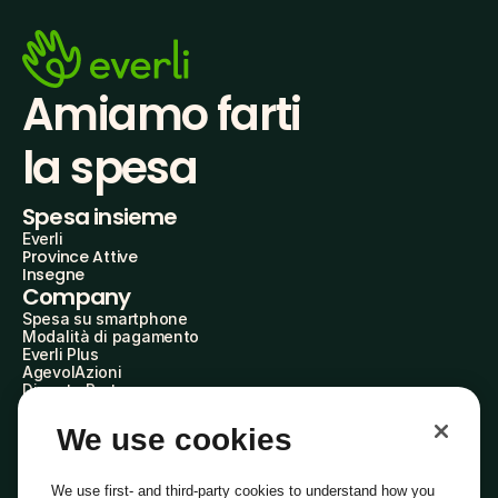
Amiamo farti
la spesa
Spesa insieme
Everli
Province Attive
Insegne
Company
Spesa su smartphone
Modalità di pagamento
Everli Plus
AgevolAzioni
Diventa Partner
Advertise with Us
Everli Shoppers
We use cookies
About Us
Scopri chi siamo
Everli News
We use first- and third-party cookies to understand how you