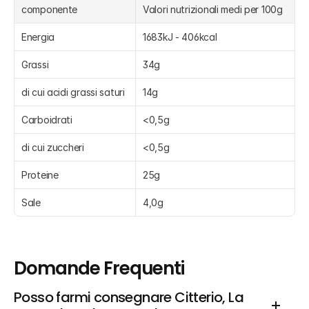
componente
Valori nutrizionali medi per 100g
Energia
1683kJ - 406kcal
Grassi
34g
di cui acidi grassi saturi
14g
Carboidrati
<0,5g
di cui zuccheri
<0,5g
Proteine
25g
Sale
4,0g
Domande Frequenti
Posso farmi consegnare Citterio, La 