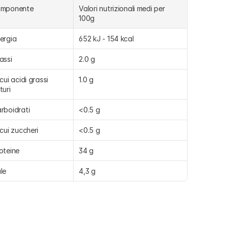
omponente
Valori nutrizionali medi per 
100g
ergia
652 kJ - 154 kcal
assi
2.0 g
 cui acidi grassi 
1.0 g
turi
rboidrati
<0.5 g
 cui zuccheri
<0.5 g
oteine
34 g
le
4,3 g