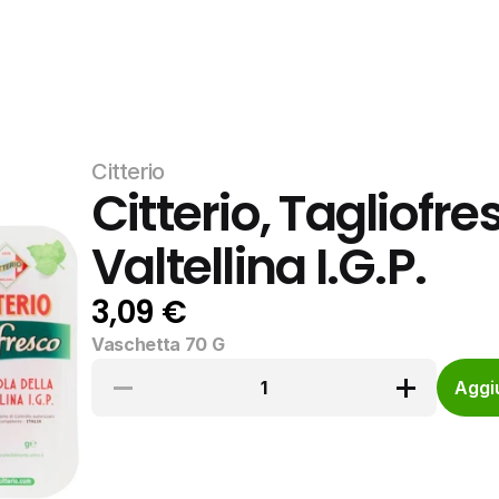
Citterio
Citterio, Tagliofre
Valtellina I.G.P.
3,09 €
Vaschetta 70 G
1
Aggiu