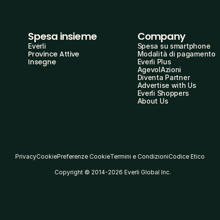
Spesa insieme
Company
Everli
Spesa su smartphone
Province Attive
Modalità di pagamento
Insegne
Everli Plus
AgevolAzioni
Diventa Partner
Advertise with Us
Everli Shoppers
About Us
Privacy
Cookie
Preferenze Cookie
Termini e Condizioni
Codice Etico
Copyright © 2014-2026 Everli Global Inc.