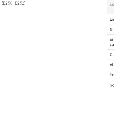
i (E250, E252)
c
En
Gr
di
sa
Ca
di
Pr
Sa