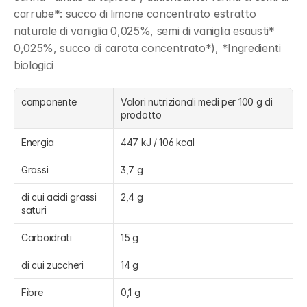
carrube*: succo di limone concentrato estratto 
naturale di vaniglia 0,025%, semi di vaniglia esausti* 
0,025%, succo di carota concentrato*), *Ingredienti 
biologici
componente
Valori nutrizionali medi per 100 g di 
prodotto
Energia
447 kJ / 106 kcal
Grassi
3,7 g
di cui acidi grassi 
2,4 g
saturi
Carboidrati
15 g
di cui zuccheri
14 g
Fibre
0,1 g