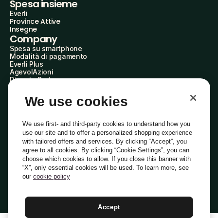
Spesa insieme
Everli
Province Attive
Insegne
Company
Spesa su smartphone
Modalità di pagamento
Everli Plus
AgevolAzioni
Diventa Partner
Advertise with Us
Everli Shoppers
We use cookies
About Us
Scopri chi siamo
Everli News
We use first- and third-party cookies to understand how you
Domande frequenti
use our site and to offer a personalized shopping experience
Lavora con noi
with tailored offers and services. By clicking “Accept”, you
Diventa Shopper
agree to all cookies. By clicking “Cookie Settings”, you can
Investitori
choose which cookies to allow. If you close this banner with
Privacy
Cookie
Preferenze Cookie
“X”, only essential cookies will be used. To learn more, see
Termini e Condizioni
Codice Etico
our
cookie policy
Indirizzo PEC: everli@pec.it - indirizzo DPO: dpo@everli.com
Copyright © 2014-2026 Everli Global Inc.
Italiano
Accept