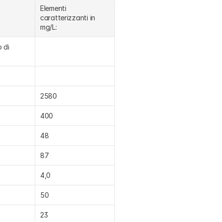
Elementi 
caratterizzanti in 
mg/L:
 di 
2580
400
48
87
4,0
50
23