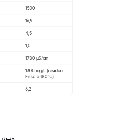
1500
16,9
4,5
1,0
1780 μS/cm
1300 mg/L (residuo 
Fisso a 180°C)
6,2