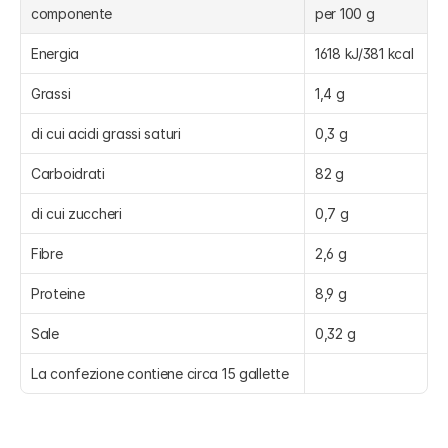
componente
per 100 g
Energia
1618 kJ/381 kcal
Grassi
1,4 g
di cui acidi grassi saturi
0,3 g
Carboidrati
82 g
di cui zuccheri
0,7 g
Fibre
2,6 g
Proteine
8,9 g
Sale
0,32 g
La confezione contiene circa 15 gallette