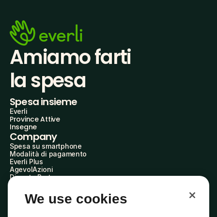
Amiamo farti
la spesa
Spesa insieme
Everli
Province Attive
Insegne
Company
Spesa su smartphone
Modalità di pagamento
Everli Plus
AgevolAzioni
Diventa Partner
Advertise with Us
Everli Shoppers
We use cookies
About Us
Scopri chi siamo