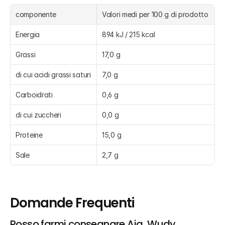
componente
Valori medi per 100 g di prodotto
Energia
894 kJ / 215 kcal
Grassi
17,0 g
di cui acidi grassi saturi
7,0 g
Carboidrati
0,6 g
di cui zuccheri
0,0 g
Proteine
15,0 g
Sale
2,7 g
Domande Frequenti
Posso farmi consegnare Aia, Wudy 