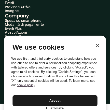
Everli
Province Attive
Insegne
Company
Spesa su smartphone
Modalità di pagamento
Everli Plus
AgevolAzioni
Diventa Partner
Advertise with Us
Everli Shoppers
We use cookies
About Us
Scopri chi siamo
Everli News
We use first- and third-party cookies to understand how you
Domande frequenti
use our site and to offer a personalized shopping experience
Lavora con noi
with tailored offers and services. By clicking “Accept”, you
Diventa Shopper
agree to all cookies. By clicking “Cookie Settings”, you can
Investitori
choose which cookies to allow. If you close this banner with
Privacy
Cookie
Preferenze Cookie
“X”, only essential cookies will be used. To learn more, see
Termini e Condizioni
Codice Etico
our
cookie policy
Indirizzo PEC: everli@pec.it - indirizzo DPO: dpo@everli.com
Copyright © 2014-2026 Everli Global Inc.
Italiano
Accept
Customize