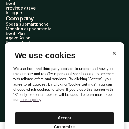
Everli
Province Attive
Insegne
Company
Spesa su smartphone
Modalità di pagamento
Everli Plus
AgevolAzioni
Diventa Partner
Advertise with Us
Everli Shoppers
We use cookies
About Us
Scopri chi siamo
Everli News
We use first- and third-party cookies to understand how you
Domande frequenti
use our site and to offer a personalized shopping experience
Lavora con noi
with tailored offers and services. By clicking “Accept”, you
Diventa Shopper
agree to all cookies. By clicking “Cookie Settings”, you can
Investitori
choose which cookies to allow. If you close this banner with
Privacy
Cookie
Preferenze Cookie
“X”, only essential cookies will be used. To learn more, see
Termini e Condizioni
Codice Etico
our
cookie policy
Indirizzo PEC: everli@pec.it - indirizzo DPO: dpo@everli.com
Copyright © 2014-2026 Everli Global Inc.
Italiano
Accept
Customize