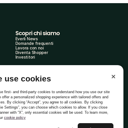
Scopri chi siamo
Everli News
Domande frequenti
Lavora con noi
Diventa Shopper
Investitori
 use cookies
e first- and third-party cookies to understand how you use our site
o offer a personalized shopping experience with tailored offers and
ces. By clicking “Accept”, you agree to all cookies. By clicking
ie Settings”, you can choose which cookies to allow. If you close
Italiano
banner with “X”, only essential cookies will be used. To learn more,
our
cookie policy