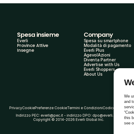
Spesa insieme
Company
Everli
Spesa su smartphone
Province Attive
Modalità di pagamento
Insegne
Everli Plus
AgevolAzioni
Diventa Partner
Advertise with Us
Everli Shoppers
About Us
We
We us
and t
servi
Privacy
Cookie
Preferenze Cookie
Termini e Condizioni
Codice Etico
“Cook
Indirizzo PEC: everli@pec.it - indirizzo DPO: dpo@everli.com
this 
Copyright © 2014-2026 Everli Global Inc.
see 