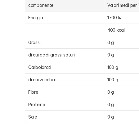
componente
Valori medi per
Energia
1700 kJ
400 kcal
Grassi
0 g
di cui acidi grassi saturi
0 g
Carboidrati
100 g
di cui zuccheri
100 g
Fibre
0 g
Proteine
0 g
Sale
0 g