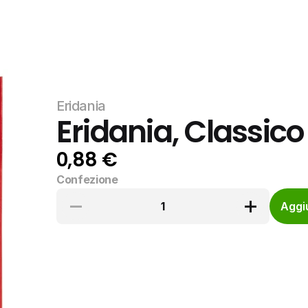
Eridania
Eridania, Classic
0,88 €
Confezione
1
Aggiu