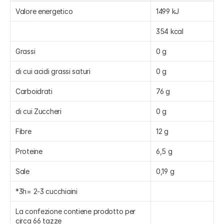
Valore energetico
1499 kJ
354 kcal
Grassi
0 g
di cui acidi grassi saturi
0 g
Carboidrati
76 g
di cui Zuccheri
0 g
Fibre
12 g
Proteine
6,5 g
Sale
0,19 g
*3h= 2-3 cucchiaini
La confezione contiene prodotto per 
circa 66 tazze