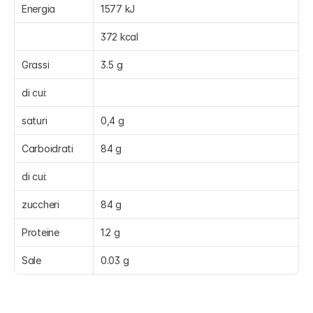
Energia
1577 kJ
372 kcal
Grassi
3.5 g
di cui:
saturi
0,4 g
Carboidrati
84 g
di cui:
zuccheri
84 g
Proteine
1.2 g
Sale
0.03 g