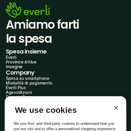
Amiamo farti
la spesa
Spesa insieme
Everli
Province Attive
Insegne
Company
Spesa su smartphone
Modalità di pagamento
Everli Plus
AgevolAzioni
Diventa Partner
Advertise with Us
Everli Shoppers
We use cookies
About Us
Scopri chi siamo
Everli News
We use first- and third-party cookies to understand how you
Domande frequenti
use our site and to offer a personalized shopping experience