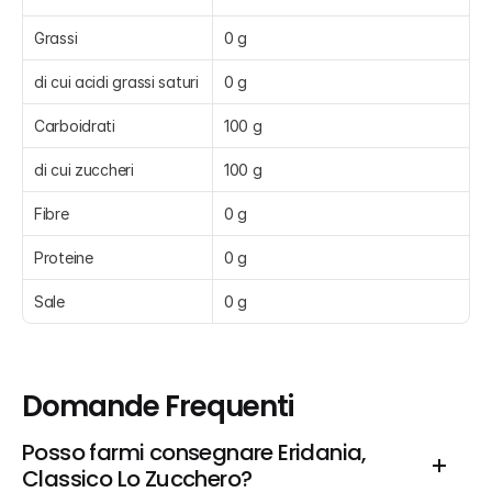
Grassi
0 g
di cui acidi grassi saturi
0 g
Carboidrati
100 g
di cui zuccheri
100 g
Fibre
0 g
Proteine
0 g
Sale
0 g
Domande Frequenti
Posso farmi consegnare Eridania, 
Classico Lo Zucchero?