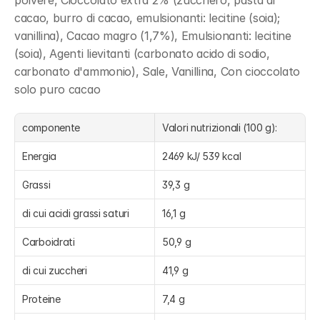
polvere, Cioccolato extra 2% (zucchero, pasta di 
cacao, burro di cacao, emulsionanti: lecitine (soia); 
vanillina), Cacao magro (1,7%), Emulsionanti: lecitine 
(soia), Agenti lievitanti (carbonato acido di sodio, 
carbonato d'ammonio), Sale, Vanillina, Con cioccolato 
solo puro cacao
componente
Valori nutrizionali (100 g):
Energia
2469 kJ/ 539 kcal
Grassi
39,3 g
di cui acidi grassi saturi
16,1 g
Carboidrati
50,9 g
di cui zuccheri
41,9 g
Proteine
7,4 g